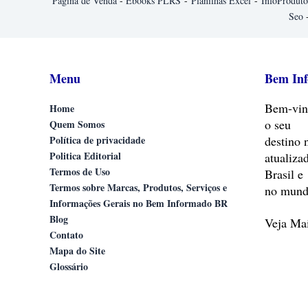
Página de Venda
-
Ebooks PLRS
-
Planilhas Excel
-
InfoProduto
Seo
Menu
Bem In
Bem-vin
Home
o seu
Quem Somos
Política de privacidade
destino 
Politica Editorial
atualiza
Termos de Uso
Brasil e
Termos sobre Marcas, Produtos, Serviços e
no mund
Informações Gerais no Bem Informado BR
Blog
Veja M
Contato
Mapa do Site
Glossário