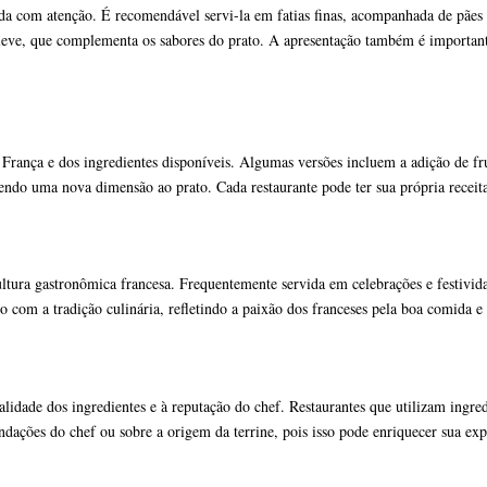
da com atenção. É recomendável servi-la em fatias finas, acompanhada de pães
leve, que complementa os sabores do prato. A apresentação também é importante
 França e dos ingredientes disponíveis. Algumas versões incluem a adição de fr
ndo uma nova dimensão ao prato. Cada restaurante pode ter sua própria receita,
ura gastronômica francesa. Frequentemente servida em celebrações e festividade
 com a tradição culinária, refletindo a paixão dos franceses pela boa comida e
lidade dos ingredientes e à reputação do chef. Restaurantes que utilizam ingre
dações do chef ou sobre a origem da terrine, pois isso pode enriquecer sua ex