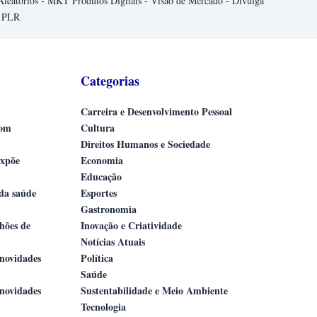
Aleatórios
-
MKT Produtos Digitais
-
Visão de Mercado
-
Divulga
 PLR
Categorias
Carreira e Desenvolvimento Pessoal
com
Cultura
Direitos Humanos e Sociedade
expõe
Economia
Educação
 da saúde
Esportes
Gastronomia
lhões de
Inovação e Criatividade
Notícias Atuais
novidades
Política
Saúde
novidades
Sustentabilidade e Meio Ambiente
Tecnologia