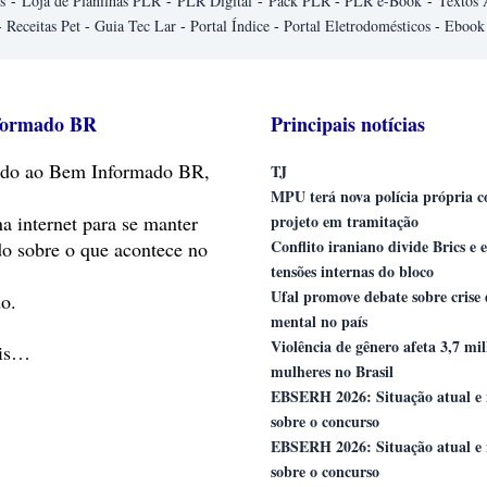
s
-
Loja de Planilhas PLR
-
PLR Digital
-
Pack PLR
-
PLR e-Book
-
Textos 
-
Receitas Pet
-
Guia Tec Lar
-
Portal Índice
-
Portal Eletrodomésticos
-
Ebook
formado BR
Principais notícias
do
ao Bem Informado BR,
TJ
MPU terá nova polícia própria 
na internet para se manter
projeto em tramitação
Conflito iraniano divide Brics e 
do sobre o que acontece no
tensões internas do bloco
Ufal promove debate sobre crise
o.
mental no país
Violência de gênero afeta 3,7 mi
ais…
mulheres no Brasil
EBSERH 2026: Situação atual e 
sobre o concurso
EBSERH 2026: Situação atual e 
sobre o concurso