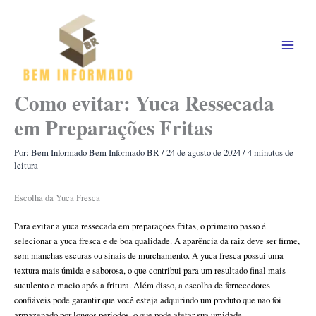
Ir
para
o
conteúdo
Como evitar: Yuca Ressecada
em Preparações Fritas
Por: Bem Informado
Bem Informado BR
/
24 de agosto de 2024
/
4 minutos de
leitura
Escolha da Yuca Fresca
Para evitar a yuca ressecada em preparações fritas, o primeiro passo é
selecionar a yuca fresca e de boa qualidade. A aparência da raiz deve ser firme,
sem manchas escuras ou sinais de murchamento. A yuca fresca possui uma
textura mais úmida e saborosa, o que contribui para um resultado final mais
suculento e macio após a fritura. Além disso, a escolha de fornecedores
confiáveis pode garantir que você esteja adquirindo um produto que não foi
armazenado por longos períodos, o que pode afetar sua umidade.