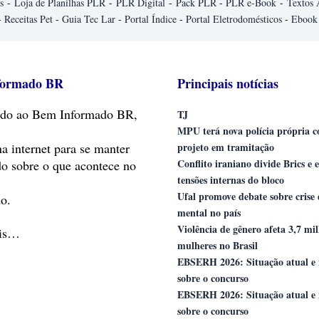
s
-
Loja de Planilhas PLR
-
PLR Digital
-
Pack PLR
-
PLR e-Book
-
Textos 
-
Receitas Pet
-
Guia Tec Lar
-
Portal Índice
-
Portal Eletrodomésticos
-
Ebook
formado BR
Principais notícias
do
ao Bem Informado BR,
TJ
MPU terá nova polícia própria 
na internet para se manter
projeto em tramitação
Conflito iraniano divide Brics e 
do sobre o que acontece no
tensões internas do bloco
Ufal promove debate sobre crise
o.
mental no país
Violência de gênero afeta 3,7 mi
ais…
mulheres no Brasil
EBSERH 2026: Situação atual e 
sobre o concurso
EBSERH 2026: Situação atual e 
sobre o concurso