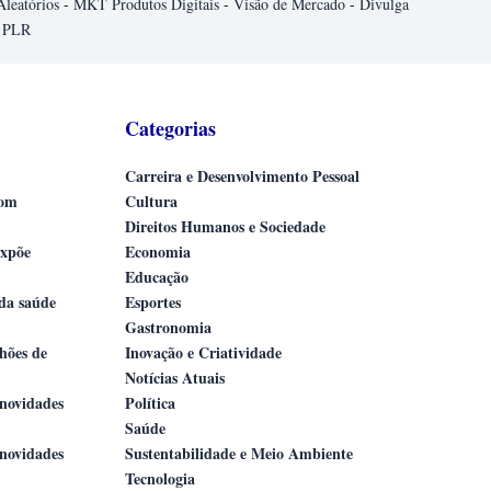
Aleatórios
-
MKT Produtos Digitais
-
Visão de Mercado
-
Divulga
 PLR
Categorias
Carreira e Desenvolvimento Pessoal
com
Cultura
Direitos Humanos e Sociedade
expõe
Economia
Educação
 da saúde
Esportes
Gastronomia
lhões de
Inovação e Criatividade
Notícias Atuais
novidades
Política
Saúde
novidades
Sustentabilidade e Meio Ambiente
Tecnologia