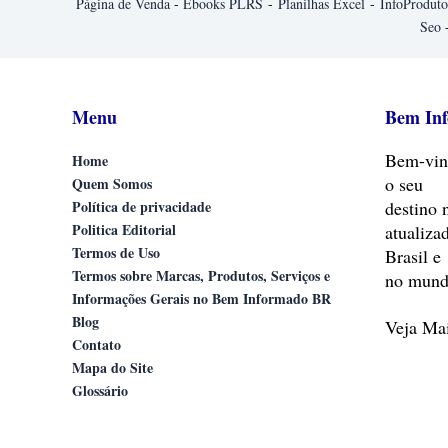
Página de Venda
-
Ebooks PLRS
-
Planilhas Excel
-
InfoProduto
Seo
Menu
Bem In
Bem-vin
Home
o seu
Quem Somos
Política de privacidade
destino 
Politica Editorial
atualiza
Termos de Uso
Brasil e
Termos sobre Marcas, Produtos, Serviços e
no mund
Informações Gerais no Bem Informado BR
Blog
Veja M
Contato
Mapa do Site
Glossário