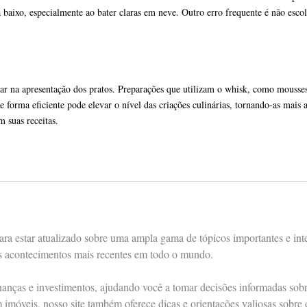
a baixo, especialmente ao bater claras em neve. Outro erro frequente é não esc
ar na apresentação dos pratos. Preparações que utilizam o whisk, como mousses 
 forma eficiente pode elevar o nível das criações culinárias, tornando-as mais 
m suas receitas.
ra estar atualizado sobre uma ampla gama de tópicos importantes e int
os acontecimentos mais recentes em todo o mundo.
nças e investimentos, ajudando você a tomar decisões informadas sobre 
m imóveis, nosso site também oferece dicas e orientações valiosas sobre