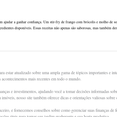
 ajudar a ganhar confiança. Um stir-fry de frango com brócolis e molho de soja
redientes disponíveis. Essas receitas não apenas são saborosas, mas também dem
ra estar atualizado sobre uma ampla gama de tópicos importantes e int
os acontecimentos mais recentes em todo o mundo.
nças e investimentos, ajudando você a tomar decisões informadas sobre 
m imóveis, nosso site também oferece dicas e orientações valiosas sobre
anceiro, e fornecemos conselhos sobre como gerenciar suas finanças de
ações úteis para tornar seu jardim exuberante e sua horta produtiva.