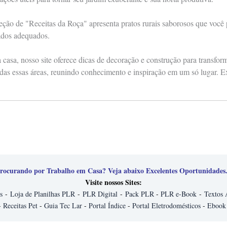
eção de "Receitas da Roça" apresenta pratos rurais saborosos que você
ados adequados.
casa, nosso site oferece dicas de decoração e construção para transfo
das essas áreas, reunindo conhecimento e inspiração em um só lugar. E
rocurando por Trabalho em Casa? Veja abaixo Excelentes Oportunidades.
Visite nossos Sites:
s
-
Loja de Planilhas PLR
-
PLR Digital
-
Pack PLR
-
PLR e-Book
-
Textos 
-
Receitas Pet
-
Guia Tec Lar
-
Portal Índice
-
Portal Eletrodomésticos
-
Ebook