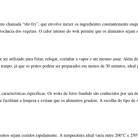
to chamada “stir-fry”, que envolve mexer os ingredientes constantemente enquan
rocância dos vegetais. O calor intenso do wok permite que os alimentos sejam s
 ser utilizado para fritar, refogar, cozinhar a vapor e até mesmo assar. Além d
de tempo, já que os pratos podem ser preparados em menos de 30 minutos, ideal
aracterísticas específicas. Os woks de ferro fundido são conhecidos por sua du
ue facilitam a limpeza e evitam que os alimentos grudem. A escolha do tipo de 
mentos sejam cozidos rapidamente. A temperatura ideal varia entre 200°C e 250