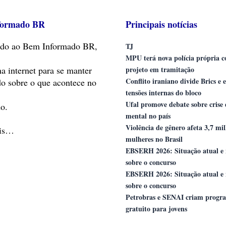
formado BR
Principais notícias
do
ao Bem Informado BR,
TJ
MPU terá nova polícia própria 
na internet para se manter
projeto em tramitação
Conflito iraniano divide Brics e 
do sobre o que acontece no
tensões internas do bloco
Ufal promove debate sobre crise
o.
mental no país
Violência de gênero afeta 3,7 mi
ais…
mulheres no Brasil
EBSERH 2026: Situação atual e 
sobre o concurso
EBSERH 2026: Situação atual e 
sobre o concurso
Petrobras e SENAI criam progr
gratuito para jovens