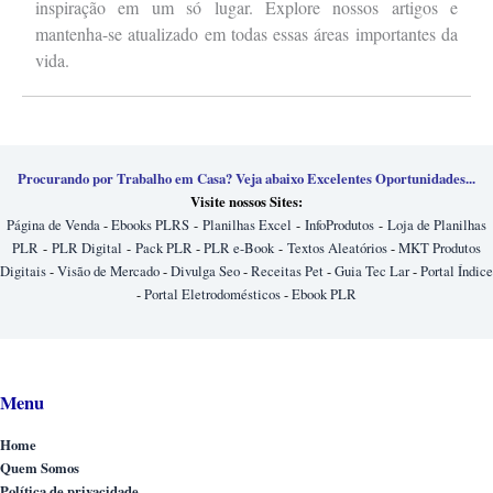
inspiração em um só lugar. Explore nossos artigos e
mantenha-se atualizado em todas essas áreas importantes da
vida.
Procurando por Trabalho em Casa? Veja abaixo Excelentes Oportunidades...
Visite nossos Sites:
Página de Venda
-
Ebooks PLRS
-
Planilhas Excel
-
InfoProdutos
-
Loja de Planilhas
PLR
-
PLR Digital
-
Pack PLR
-
PLR e-Book
-
Textos Aleatórios
-
MKT Produtos
Digitais
-
Visão de Mercado
-
Divulga Seo
-
Receitas Pet
-
Guia Tec Lar
-
Portal Índice
-
Portal Eletrodomésticos
-
Ebook PLR
Menu
Home
Quem Somos
Política de privacidade