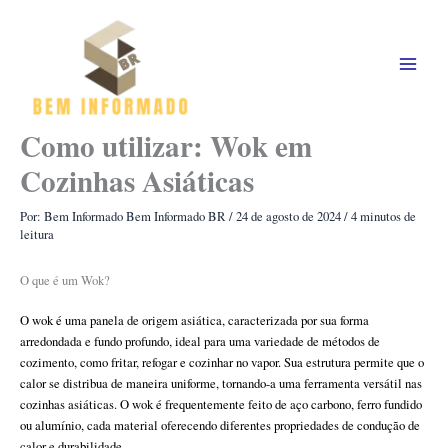
Ir
para
o
conteúdo
Como utilizar: Wok em
Cozinhas Asiáticas
Por: Bem Informado
Bem Informado BR
/
24 de agosto de 2024
/
4 minutos de
leitura
O que é um Wok?
O wok é uma panela de origem asiática, caracterizada por sua forma
arredondada e fundo profundo, ideal para uma variedade de métodos de
cozimento, como fritar, refogar e cozinhar no vapor. Sua estrutura permite que o
calor se distribua de maneira uniforme, tornando-a uma ferramenta versátil nas
cozinhas asiáticas. O wok é frequentemente feito de aço carbono, ferro fundido
ou alumínio, cada material oferecendo diferentes propriedades de condução de
calor e durabilidade.