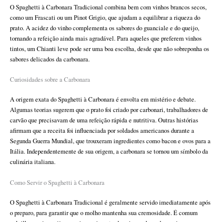
O Spaghetti à Carbonara Tradicional combina bem com vinhos brancos secos,
como um Frascati ou um Pinot Grigio, que ajudam a equilibrar a riqueza do
prato. A acidez do vinho complementa os sabores do guanciale e do queijo,
tornando a refeição ainda mais agradável. Para aqueles que preferem vinhos
tintos, um Chianti leve pode ser uma boa escolha, desde que não sobreponha os
sabores delicados da carbonara.
Curiosidades sobre a Carbonara
A origem exata do Spaghetti à Carbonara é envolta em mistério e debate.
Algumas teorias sugerem que o prato foi criado por carbonari, trabalhadores de
carvão que precisavam de uma refeição rápida e nutritiva. Outras histórias
afirmam que a receita foi influenciada por soldados americanos durante a
Segunda Guerra Mundial, que trouxeram ingredientes como bacon e ovos para a
Itália. Independentemente de sua origem, a carbonara se tornou um símbolo da
culinária italiana.
Como Servir o Spaghetti à Carbonara
O Spaghetti à Carbonara Tradicional é geralmente servido imediatamente após
o preparo, para garantir que o molho mantenha sua cremosidade. É comum