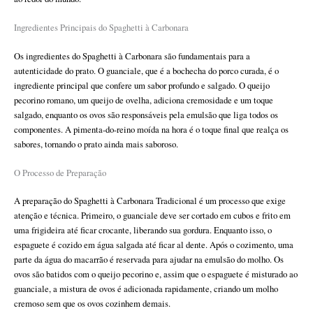
Ingredientes Principais do Spaghetti à Carbonara
Os ingredientes do Spaghetti à Carbonara são fundamentais para a
autenticidade do prato. O guanciale, que é a bochecha do porco curada, é o
ingrediente principal que confere um sabor profundo e salgado. O queijo
pecorino romano, um queijo de ovelha, adiciona cremosidade e um toque
salgado, enquanto os ovos são responsáveis pela emulsão que liga todos os
componentes. A pimenta-do-reino moída na hora é o toque final que realça os
sabores, tornando o prato ainda mais saboroso.
O Processo de Preparação
A preparação do Spaghetti à Carbonara Tradicional é um processo que exige
atenção e técnica. Primeiro, o guanciale deve ser cortado em cubos e frito em
uma frigideira até ficar crocante, liberando sua gordura. Enquanto isso, o
espaguete é cozido em água salgada até ficar al dente. Após o cozimento, uma
parte da água do macarrão é reservada para ajudar na emulsão do molho. Os
ovos são batidos com o queijo pecorino e, assim que o espaguete é misturado ao
guanciale, a mistura de ovos é adicionada rapidamente, criando um molho
cremoso sem que os ovos cozinhem demais.