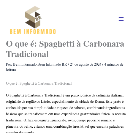
Ir
para
o
conteúdo
O que é: Spaghetti à Carbonara
Tradicional
Por: Bem Informado
Bem Informado BR
/
24 de agosto de 2024
/
4 minutos de
leitura
O que é: Spaghetti à Carbonara Tradicional
O Spaghetti à Carbonara Tradicional é um prato icônico da culinária italiana,
originário da região do Lácio, especialmente da cidade de Roma. Este prato é
conhecido por sua simplicidade e riqueza de sabores, combinando ingredientes
básicos que se transformam em uma experiência gastronômica única. A receita
tradicional utiliza espaguete, guanciale, ovos, queijo pecorino romano e
pimenta-do-reino, criando uma combinação irresistível que encanta paladares
ao redor do mundo.