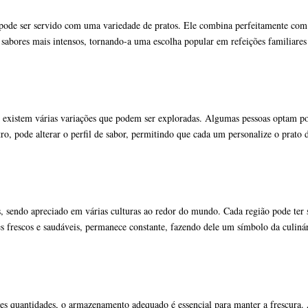
de ser servido com uma variedade de pratos. Ele combina perfeitamente com c
 sabores mais intensos, tornando-a uma escolha popular em refeições familiare
, existem várias variações que podem ser exploradas. Algumas pessoas optam po
tro, pode alterar o perfil de sabor, permitindo que cada um personalize o prato
 sendo apreciado em várias culturas ao redor do mundo. Cada região pode ter su
tes frescos e saudáveis, permanece constante, fazendo dele um símbolo da culin
s quantidades, o armazenamento adequado é essencial para manter a frescura. 