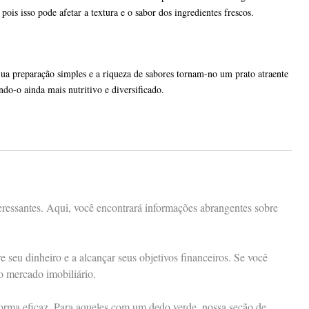
ois isso pode afetar a textura e o sabor dos ingredientes frescos.
ua preparação simples e a riqueza de sabores tornam-no um prato atraente
ndo-o ainda mais nutritivo e diversificado.
eressantes. Aqui, você encontrará informações abrangentes sobre
seu dinheiro e a alcançar seus objetivos financeiros. Se você
 o mercado imobiliário.
 forma eficaz. Para aqueles com um dedo verde, nossa seção de