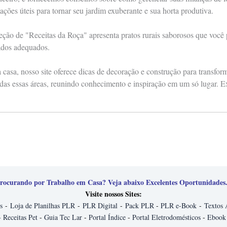
ações úteis para tornar seu jardim exuberante e sua horta produtiva.
eção de "Receitas da Roça" apresenta pratos rurais saborosos que você
ados adequados.
casa, nosso site oferece dicas de decoração e construção para transfo
das essas áreas, reunindo conhecimento e inspiração em um só lugar. E
rocurando por Trabalho em Casa? Veja abaixo Excelentes Oportunidades.
Visite nossos Sites:
s
-
Loja de Planilhas PLR
-
PLR Digital
-
Pack PLR
-
PLR e-Book
-
Textos 
-
Receitas Pet
-
Guia Tec Lar
-
Portal Índice
-
Portal Eletrodomésticos
-
Ebook