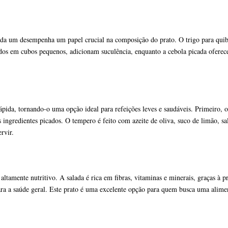
ada um desempenha um papel crucial na composição do prato. O trigo para quib
ados em cubos pequenos, adicionam suculência, enquanto a cebola picada oferece 
pida, tornando-o uma opção ideal para refeições leves e saudáveis. Primeiro, 
ingredientes picados. O tempero é feito com azeite de oliva, suco de limão, sa
rvir.
mente nutritivo. A salada é rica em fibras, vitaminas e minerais, graças à pre
para a saúde geral. Este prato é uma excelente opção para quem busca uma alimen