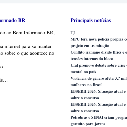
formado BR
Principais notícias
do
ao Bem Informado BR,
TJ
MPU terá nova polícia própria 
na internet para se manter
projeto em tramitação
Conflito iraniano divide Brics e 
do sobre o que acontece no
tensões internas do bloco
Ufal promove debate sobre crise
o.
mental no país
Violência de gênero afeta 3,7 mi
ais…
mulheres no Brasil
EBSERH 2026: Situação atual e 
sobre o concurso
EBSERH 2026: Situação atual e 
sobre o concurso
Petrobras e SENAI criam progr
gratuito para jovens