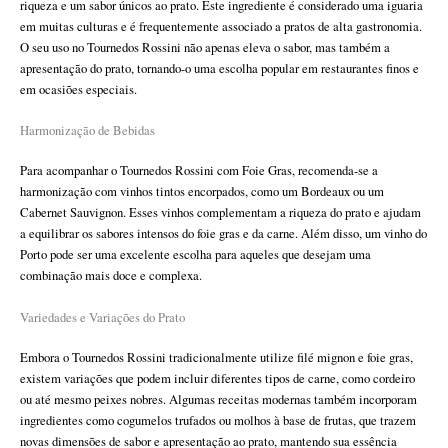
riqueza e um sabor únicos ao prato. Este ingrediente é considerado uma iguaria
em muitas culturas e é frequentemente associado a pratos de alta gastronomia.
O seu uso no Tournedos Rossini não apenas eleva o sabor, mas também a
apresentação do prato, tornando-o uma escolha popular em restaurantes finos e
em ocasiões especiais.
Harmonização de Bebidas
Para acompanhar o Tournedos Rossini com Foie Gras, recomenda-se a
harmonização com vinhos tintos encorpados, como um Bordeaux ou um
Cabernet Sauvignon. Esses vinhos complementam a riqueza do prato e ajudam
a equilibrar os sabores intensos do foie gras e da carne. Além disso, um vinho do
Porto pode ser uma excelente escolha para aqueles que desejam uma
combinação mais doce e complexa.
Variedades e Variações do Prato
Embora o Tournedos Rossini tradicionalmente utilize filé mignon e foie gras,
existem variações que podem incluir diferentes tipos de carne, como cordeiro
ou até mesmo peixes nobres. Algumas receitas modernas também incorporam
ingredientes como cogumelos trufados ou molhos à base de frutas, que trazem
novas dimensões de sabor e apresentação ao prato, mantendo sua essência