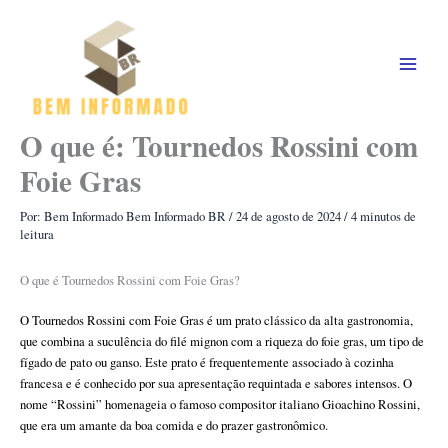
Ir
para
o
conteúdo
O que é: Tournedos Rossini com
Foie Gras
Por: Bem Informado
Bem Informado BR
/
24 de agosto de 2024
/
4 minutos de
leitura
O que é Tournedos Rossini com Foie Gras?
O Tournedos Rossini com Foie Gras é um prato clássico da alta gastronomia,
que combina a suculência do filé mignon com a riqueza do foie gras, um tipo de
fígado de pato ou ganso. Este prato é frequentemente associado à cozinha
francesa e é conhecido por sua apresentação requintada e sabores intensos. O
nome “Rossini” homenageia o famoso compositor italiano Gioachino Rossini,
que era um amante da boa comida e do prazer gastronômico.