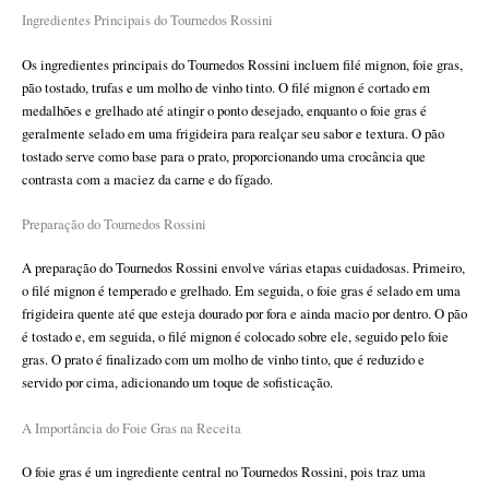
Ingredientes Principais do Tournedos Rossini
Os ingredientes principais do Tournedos Rossini incluem filé mignon, foie gras,
pão tostado, trufas e um molho de vinho tinto. O filé mignon é cortado em
medalhões e grelhado até atingir o ponto desejado, enquanto o foie gras é
geralmente selado em uma frigideira para realçar seu sabor e textura. O pão
tostado serve como base para o prato, proporcionando uma crocância que
contrasta com a maciez da carne e do fígado.
Preparação do Tournedos Rossini
A preparação do Tournedos Rossini envolve várias etapas cuidadosas. Primeiro,
o filé mignon é temperado e grelhado. Em seguida, o foie gras é selado em uma
frigideira quente até que esteja dourado por fora e ainda macio por dentro. O pão
é tostado e, em seguida, o filé mignon é colocado sobre ele, seguido pelo foie
gras. O prato é finalizado com um molho de vinho tinto, que é reduzido e
servido por cima, adicionando um toque de sofisticação.
A Importância do Foie Gras na Receita
O foie gras é um ingrediente central no Tournedos Rossini, pois traz uma