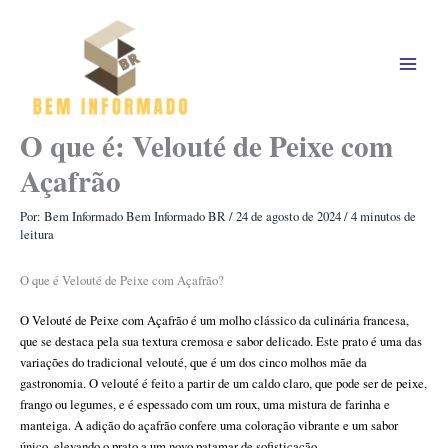
Ir
para
o
conteúdo
O que é: Velouté de Peixe com
Açafrão
Por: Bem Informado
Bem Informado BR
/
24 de agosto de 2024
/
4 minutos de
leitura
O que é Velouté de Peixe com Açafrão?
O Velouté de Peixe com Açafrão é um molho clássico da culinária francesa,
que se destaca pela sua textura cremosa e sabor delicado. Este prato é uma das
variações do tradicional velouté, que é um dos cinco molhos mãe da
gastronomia. O velouté é feito a partir de um caldo claro, que pode ser de peixe,
frango ou legumes, e é espessado com um roux, uma mistura de farinha e
manteiga. A adição do açafrão confere uma coloração vibrante e um sabor
único, elevando o prato a um novo patamar de sofisticação.