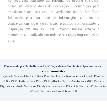
Se você está pensando em reformar ou decorar sua casa,
nosso site oferece dicas de decoração e construção para
transformar sua casa em um verdadeiro lar. O Site Bem
Informado é a sua fonte de informações completas e
confiáveis em todas essas áreas, reunindo conhecimento e
inspiração em um só lugar. Explore nossos artigos e
mantenha-se atualizado em todas essas áreas importantes da
vida.
Procurando por Trabalho em Casa? Veja abaixo Excelentes Oportunidades...
Visite nossos Sites:
Página de Venda
-
Ebooks PLRS
-
Planilhas Excel
-
InfoProdutos
-
Loja de Planilhas
PLR
-
PLR Digital
-
Pack PLR
-
PLR e-Book
-
Textos Aleatórios
-
MKT Produtos
Digitais
-
Visão de Mercado
-
Divulga Seo
-
Receitas Pet
-
Guia Tec Lar
-
Portal Índice
-
Portal Eletrodomésticos
-
Ebook PLR