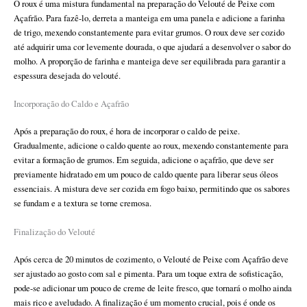
O roux é uma mistura fundamental na preparação do Velouté de Peixe com
Açafrão. Para fazê-lo, derreta a manteiga em uma panela e adicione a farinha
de trigo, mexendo constantemente para evitar grumos. O roux deve ser cozido
até adquirir uma cor levemente dourada, o que ajudará a desenvolver o sabor do
molho. A proporção de farinha e manteiga deve ser equilibrada para garantir a
espessura desejada do velouté.
Incorporação do Caldo e Açafrão
Após a preparação do roux, é hora de incorporar o caldo de peixe.
Gradualmente, adicione o caldo quente ao roux, mexendo constantemente para
evitar a formação de grumos. Em seguida, adicione o açafrão, que deve ser
previamente hidratado em um pouco de caldo quente para liberar seus óleos
essenciais. A mistura deve ser cozida em fogo baixo, permitindo que os sabores
se fundam e a textura se torne cremosa.
Finalização do Velouté
Após cerca de 20 minutos de cozimento, o Velouté de Peixe com Açafrão deve
ser ajustado ao gosto com sal e pimenta. Para um toque extra de sofisticação,
pode-se adicionar um pouco de creme de leite fresco, que tornará o molho ainda
mais rico e aveludado. A finalização é um momento crucial, pois é onde os