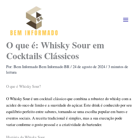
Ir
para
o
conteúdo
O que é: Whisky Sour em
Cocktails Clássicos
Por: Bem Informado
Bem Informado BR
/
24 de agosto de 2024
/
3 minutos de
leitura
O que é Whisky Sour?
O Whisky Sour é um cocktail clássico que combina a robustez do whisky com a
acidez do suco de limão e a suavidade do açúcar. Este drink é conhecido por seu
equilíbrio perfeito entre sabores, tornando-se uma escolha popular em bares e
eventos sociais. A receita tradicional é simples, mas a sua execução pode
variar conforme o gosto pessoal e a criatividade do bartender.
História do Whisky Sour