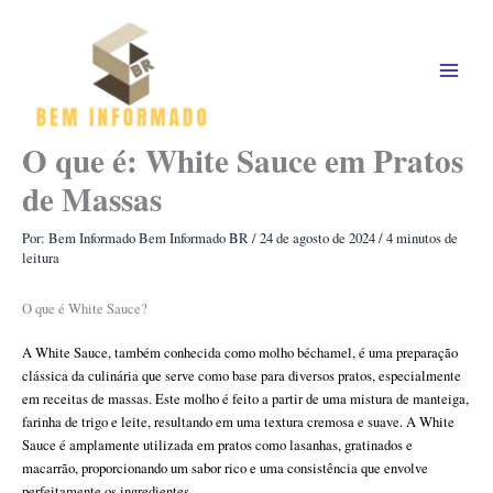
Ir
para
o
conteúdo
O que é: White Sauce em Pratos
de Massas
Por: Bem Informado
Bem Informado BR
/
24 de agosto de 2024
/
4 minutos de
leitura
O que é White Sauce?
A White Sauce, também conhecida como molho béchamel, é uma preparação
clássica da culinária que serve como base para diversos pratos, especialmente
em receitas de massas. Este molho é feito a partir de uma mistura de manteiga,
farinha de trigo e leite, resultando em uma textura cremosa e suave. A White
Sauce é amplamente utilizada em pratos como lasanhas, gratinados e
macarrão, proporcionando um sabor rico e uma consistência que envolve
perfeitamente os ingredientes.