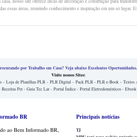
casa, nosso site oferece dicas de decoração e construção para transfo
das essas áreas, reunindo conhecimento e inspiração em um só lugar. E
rocurando por Trabalho em Casa? Veja abaixo Excelentes Oportunidades.
Visite nossos Sites:
s
-
Loja de Planilhas PLR
-
PLR Digital
-
Pack PLR
-
PLR e-Book
-
Textos 
-
Receitas Pet
-
Guia Tec Lar
-
Portal Índice
-
Portal Eletrodomésticos
-
Ebook
formado BR
Principais notícias
do
ao Bem Informado BR,
TJ
MPU terá nova polícia própria 