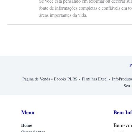
Se você está pensando em reformar ou decorar sua 
fonte de informações completas e confiáveis em to
áreas importantes da vida.
P
Página de Venda
-
Ebooks PLRS
-
Planilhas Excel
-
InfoProduto
Seo
Menu
Bem In
Bem-vin
Home
Quem Somos