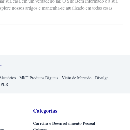
rmar sua casa em um verdadeiro lar. O Site Bem Informado é a sua
xplore nossos artigos e mantenha-se atualizado em todas essas
..
Aleatórios
-
MKT Produtos Digitais
-
Visão de Mercado
-
Divulga
 PLR
Categorias
Carreira e Desenvolvimento Pessoal
com
Cultura