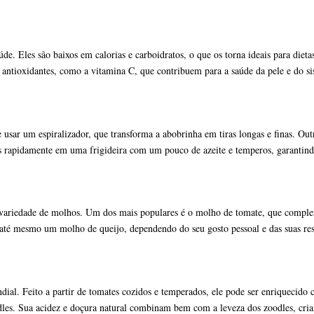
úde. Eles são baixos em calorias e carboidratos, o que os torna ideais para die
ntioxidantes, como a vitamina C, que contribuem para a saúde da pele e do s
 usar um espiralizador, que transforma a abobrinha em tiras longas e finas. Outr
s rapidamente em uma frigideira com um pouco de azeite e temperos, garantin
variedade de molhos. Um dos mais populares é o molho de tomate, que comple
té mesmo um molho de queijo, dependendo do seu gosto pessoal e das suas rest
al. Feito a partir de tomates cozidos e temperados, ele pode ser enriquecido 
oodles. Sua acidez e doçura natural combinam bem com a leveza dos zoodles, cri