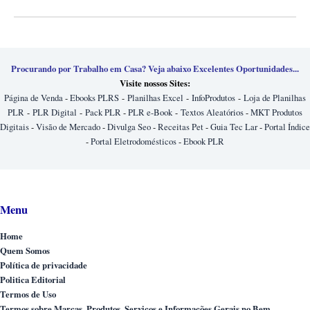
Procurando por Trabalho em Casa? Veja abaixo Excelentes Oportunidades...
Visite nossos Sites:
Página de Venda
-
Ebooks PLRS
-
Planilhas Excel
-
InfoProdutos
-
Loja de Planilhas
PLR
-
PLR Digital
-
Pack PLR
-
PLR e-Book
-
Textos Aleatórios
-
MKT Produtos
Digitais
-
Visão de Mercado
-
Divulga Seo
-
Receitas Pet
-
Guia Tec Lar
-
Portal Índice
-
Portal Eletrodomésticos
-
Ebook PLR
Menu
Home
Quem Somos
Política de privacidade
Politica Editorial
Termos de Uso
Termos sobre Marcas, Produtos, Serviços e Informações Gerais no Bem