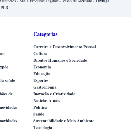
Aleatórios
-
MKT Produtos Digitais
-
Visão de Mercado
-
Divulga
 PLR
Categorias
Carreira e Desenvolvimento Pessoal
com
Cultura
Direitos Humanos e Sociedade
expõe
Economia
Educação
 da saúde
Esportes
Gastronomia
lhões de
Inovação e Criatividade
Notícias Atuais
novidades
Política
Saúde
novidades
Sustentabilidade e Meio Ambiente
Tecnologia