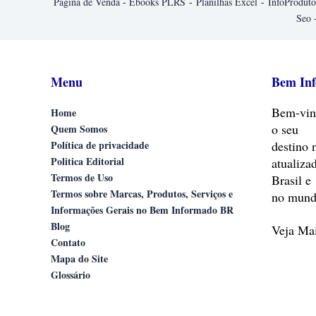
Página de Venda
-
Ebooks PLRS
-
Planilhas Excel
-
InfoProduto
Seo
Menu
Bem In
Bem-vin
Home
o seu
Quem Somos
Política de privacidade
destino 
Politica Editorial
atualiza
Termos de Uso
Brasil e
Termos sobre Marcas, Produtos, Serviços e
no mund
Informações Gerais no Bem Informado BR
Blog
Veja M
Contato
Mapa do Site
Glossário