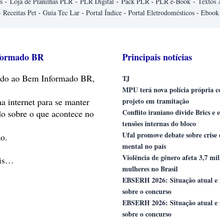
s
-
Loja de Planilhas PLR
-
PLR Digital
-
Pack PLR
-
PLR e-Book
-
Textos 
-
Receitas Pet
-
Guia Tec Lar
-
Portal Índice
-
Portal Eletrodomésticos
-
Ebook
formado BR
Principais notícias
do
ao Bem Informado BR,
TJ
MPU terá nova polícia própria 
na internet para se manter
projeto em tramitação
Conflito iraniano divide Brics e 
do sobre o que acontece no
tensões internas do bloco
Ufal promove debate sobre crise
o.
mental no país
Violência de gênero afeta 3,7 mi
ais…
mulheres no Brasil
EBSERH 2026: Situação atual e 
sobre o concurso
EBSERH 2026: Situação atual e 
sobre o concurso