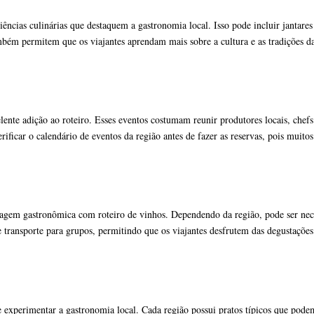
iências culinárias que destaquem a gastronomia local. Isso pode incluir jantar
ém permitem que os viajantes aprendam mais sobre a cultura e as tradições da
celente adição ao roteiro. Esses eventos costumam reunir produtores locais, c
ificar o calendário de eventos da região antes de fazer as reservas, pois muitos
agem gastronômica com roteiro de vinhos. Dependendo da região, pode ser neces
ransporte para grupos, permitindo que os viajantes desfrutem das degustações 
xperimentar a gastronomia local. Cada região possui pratos típicos que podem