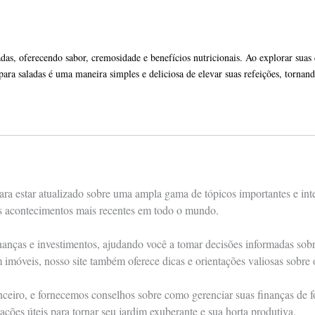
s, oferecendo sabor, cremosidade e benefícios nutricionais. Ao explorar suas div
ra saladas é uma maneira simples e deliciosa de elevar suas refeições, tornando
ra estar atualizado sobre uma ampla gama de tópicos importantes e int
os acontecimentos mais recentes em todo o mundo.
nças e investimentos, ajudando você a tomar decisões informadas sobre 
m imóveis, nosso site também oferece dicas e orientações valiosas sobre
anceiro, e fornecemos conselhos sobre como gerenciar suas finanças de
ações úteis para tornar seu jardim exuberante e sua horta produtiva.