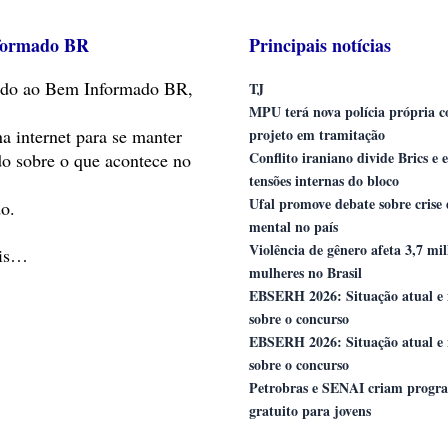
formado BR
Principais notícias
do
ao Bem Informado BR,
TJ
MPU terá nova polícia própria 
na internet para se manter
projeto em tramitação
Conflito iraniano divide Brics e 
do sobre o que acontece no
tensões internas do bloco
Ufal promove debate sobre crise
o.
mental no país
Violência de gênero afeta 3,7 mi
ais…
mulheres no Brasil
EBSERH 2026: Situação atual e 
sobre o concurso
EBSERH 2026: Situação atual e 
sobre o concurso
Petrobras e SENAI criam progr
gratuito para jovens