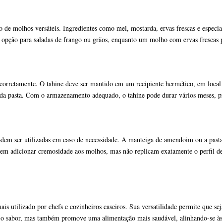
e molhos versáteis. Ingredientes como mel, mostarda, ervas frescas e especiari
opção para saladas de frango ou grãos, enquanto um molho com ervas frescas 
o corretamente. O tahine deve ser mantido em um recipiente hermético, em local
ar da pasta. Com o armazenamento adequado, o tahine pode durar vários meses, pr
podem ser utilizadas em caso de necessidade. A manteiga de amendoim ou a past
dem adicionar cremosidade aos molhos, mas não replicam exatamente o perfil d
utilizado por chefs e cozinheiros caseiros. Sua versatilidade permite que seja
o sabor, mas também promove uma alimentação mais saudável, alinhando-se às te