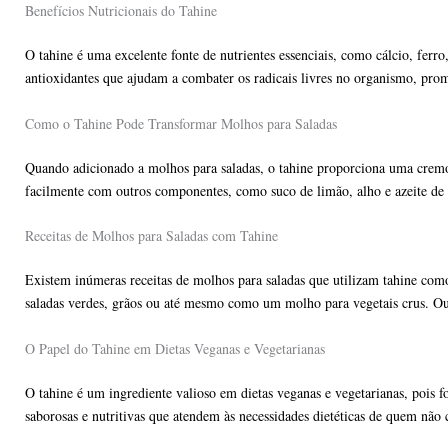
Benefícios Nutricionais do Tahine
O tahine é uma excelente fonte de nutrientes essenciais, como cálcio, ferr
antioxidantes que ajudam a combater os radicais livres no organismo, pro
Como o Tahine Pode Transformar Molhos para Saladas
Quando adicionado a molhos para saladas, o tahine proporciona uma cremo
facilmente com outros componentes, como suco de limão, alho e azeite de
Receitas de Molhos para Saladas com Tahine
Existem inúmeras receitas de molhos para saladas que utilizam tahine como
saladas verdes, grãos ou até mesmo como um molho para vegetais crus. Out
O Papel do Tahine em Dietas Veganas e Vegetarianas
O tahine é um ingrediente valioso em dietas veganas e vegetarianas, pois fo
saborosas e nutritivas que atendem às necessidades dietéticas de quem nã