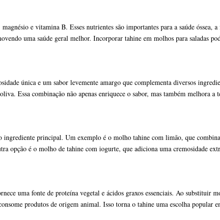
o, magnésio e vitamina B. Esses nutrientes são importantes para a saúde óssea,
movendo uma saúde geral melhor. Incorporar tahine em molhos para saladas pode 
sidade única e um sabor levemente amargo que complementa diversos ingredien
 oliva. Essa combinação não apenas enriquece o sabor, mas também melhora a te
 ingrediente principal. Um exemplo é o molho tahine com limão, que combina ta
ra opção é o molho de tahine com iogurte, que adiciona uma cremosidade extra
rnece uma fonte de proteína vegetal e ácidos graxos essenciais. Ao substituir mo
o consome produtos de origem animal. Isso torna o tahine uma escolha popular e