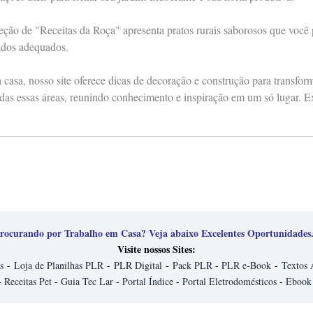
eção de "Receitas da Roça" apresenta pratos rurais saborosos que você
ados adequados.
casa, nosso site oferece dicas de decoração e construção para transfo
das essas áreas, reunindo conhecimento e inspiração em um só lugar. E
rocurando por Trabalho em Casa? Veja abaixo Excelentes Oportunidades.
Visite nossos Sites:
s
-
Loja de Planilhas PLR
-
PLR Digital
-
Pack PLR
-
PLR e-Book
-
Textos 
-
Receitas Pet
-
Guia Tec Lar
-
Portal Índice
-
Portal Eletrodomésticos
-
Ebook