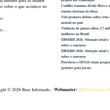
na internet para se manter
Conflito iraniano divide Brics e 
do sobre o que acontece no
tensões internas do bloco
Ufal promove debate sobre crise
o.
mental no país
Violência de gênero afeta 3,7 mi
ais…
mulheres no Brasil
EBSERH 2026: Situação atual e 
sobre o concurso
EBSERH 2026: Situação atual e 
sobre o concurso
Petrobras e SENAI criam progr
gratuito para jovens
Webmaster:
ight © 2026 Bem Informado -
MKT Produtos Di