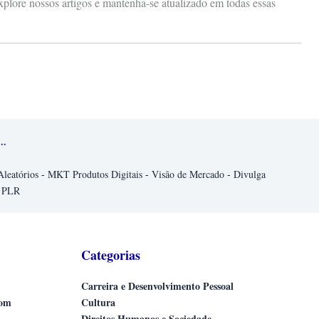
xplore nossos artigos e mantenha-se atualizado em todas essas
..
Aleatórios
-
MKT Produtos Digitais
-
Visão de Mercado
-
Divulga
 PLR
Categorias
Carreira e Desenvolvimento Pessoal
com
Cultura
Direitos Humanos e Sociedade