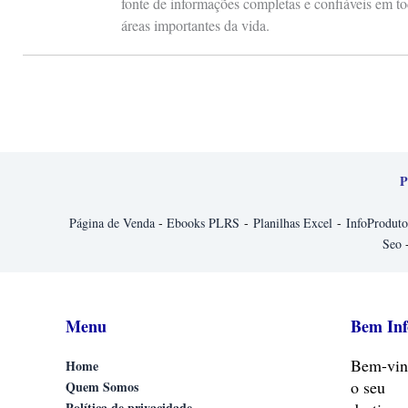
fonte de informações completas e confiáveis em to
áreas importantes da vida.
P
Página de Venda
-
Ebooks PLRS
-
Planilhas Excel
-
InfoProduto
Seo
Menu
Bem In
Bem-vin
Home
o seu
Quem Somos
Política de privacidade