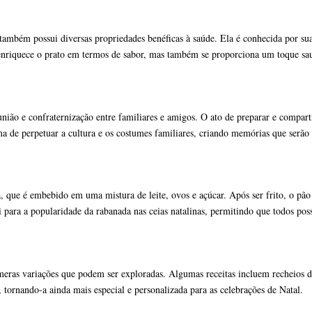
também possui diversas propriedades benéficas à saúde. Ela é conhecida por suas
 enriquece o prato em termos de sabor, mas também se proporciona um toque sau
nião e confraternização entre familiares e amigos. O ato de preparar e compart
rma de perpetuar a cultura e os costumes familiares, criando memórias que serão
a, que é embebido em uma mistura de leite, ovos e açúcar. Após ser frito, o pã
i para a popularidade da rabanada nas ceias natalinas, permitindo que todos poss
eras variações que podem ser exploradas. Algumas receitas incluem recheios de
, tornando-a ainda mais especial e personalizada para as celebrações de Natal.