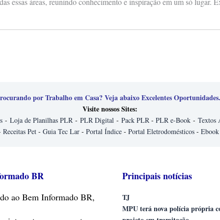
das essas áreas, reunindo conhecimento e inspiração em um só lugar. E
rocurando por Trabalho em Casa? Veja abaixo Excelentes Oportunidades.
Visite nossos Sites:
s
-
Loja de Planilhas PLR
-
PLR Digital
-
Pack PLR
-
PLR e-Book
-
Textos 
-
Receitas Pet
-
Guia Tec Lar
-
Portal Índice
-
Portal Eletrodomésticos
-
Ebook
formado BR
Principais notícias
do
ao Bem Informado BR,
TJ
MPU terá nova polícia própria 
projeto em tramitação