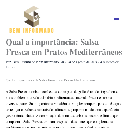
Ir
para
o
conteúdo
Qual a importância: Salsa
Fresca em Pratos Mediterrâneos
Por: Bem Informado
Bem Informado BR
/
24 de agosto de 2024
/
4 minutos de
leitura
Qual a importância da Salsa Fresca em Pratos Mediterrâneos
A Salsa Fresca, também conhecida como pico de gallo, é um dos ingredientes
mais emblemáticos da culinária mediterrânea, trazendo frescor e sabor a
diversos pratos. Sua importância vai além do simples tempero, pois ela é capaz
de realçar os sabores naturais dos alimentos, proporcionando uma experiência
gastronômica única. A combinação de tomates, cebolas, coentro e limão, que
compõem a Salsa Fresca, cria uma explosão de sabores que complementa
perfeitamente os pratos típicos da região, como tacos, saladas e peixes