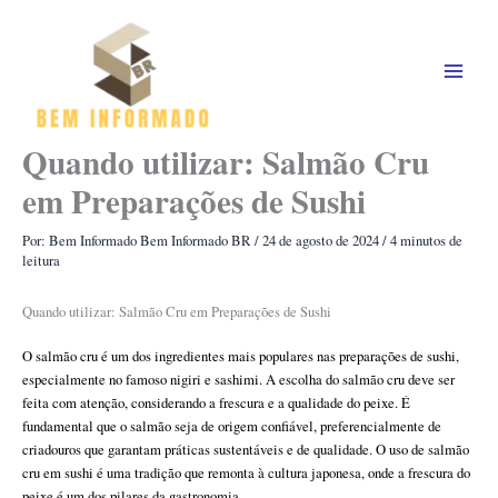
Ir
para
o
conteúdo
Quando utilizar: Salmão Cru
em Preparações de Sushi
Por: Bem Informado
Bem Informado BR
/
24 de agosto de 2024
/
4 minutos de
leitura
Quando utilizar: Salmão Cru em Preparações de Sushi
O salmão cru é um dos ingredientes mais populares nas preparações de sushi,
especialmente no famoso nigiri e sashimi. A escolha do salmão cru deve ser
feita com atenção, considerando a frescura e a qualidade do peixe. É
fundamental que o salmão seja de origem confiável, preferencialmente de
criadouros que garantam práticas sustentáveis e de qualidade. O uso de salmão
cru em sushi é uma tradição que remonta à cultura japonesa, onde a frescura do
peixe é um dos pilares da gastronomia.