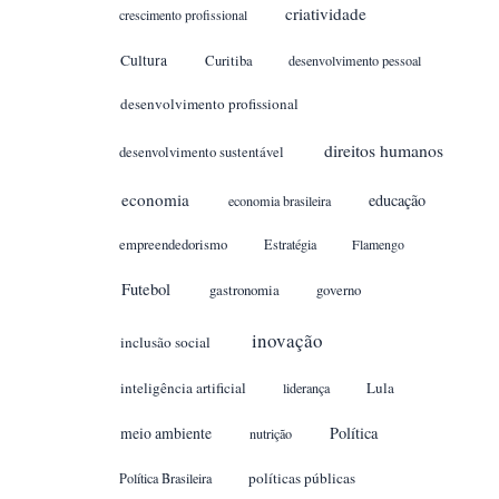
criatividade
crescimento profissional
Cultura
Curitiba
desenvolvimento pessoal
desenvolvimento profissional
direitos humanos
desenvolvimento sustentável
economia
educação
economia brasileira
empreendedorismo
Estratégia
Flamengo
Futebol
gastronomia
governo
inovação
inclusão social
inteligência artificial
Lula
liderança
meio ambiente
Política
nutrição
políticas públicas
Política Brasileira