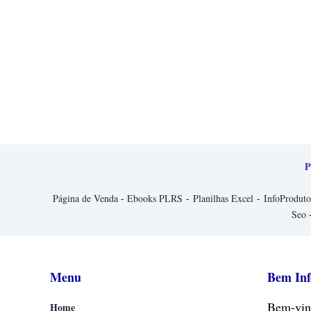
P
Página de Venda
-
Ebooks PLRS
-
Planilhas Excel
-
InfoProduto
Seo
Menu
Bem In
Bem-vin
Home