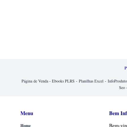
P
Página de Venda
-
Ebooks PLRS
-
Planilhas Excel
-
InfoProduto
Seo
Menu
Bem In
Bem-vin
Home