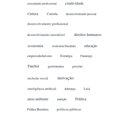
criatividade
crescimento profissional
Cultura
Curitiba
desenvolvimento pessoal
desenvolvimento profissional
direitos humanos
desenvolvimento sustentável
economia
educação
economia brasileira
empreendedorismo
Estratégia
Flamengo
Futebol
gastronomia
governo
inovação
inclusão social
inteligência artificial
Lula
liderança
meio ambiente
Política
nutrição
políticas públicas
Política Brasileira