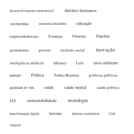
direitos humanos
desenvolvimento sustentável
economia
educação
economia brasileira
Futebol
empreendedorismo
Estratégia
Flamengo
inovação
gastronomia
inclusão social
governo
meio ambiente
inteligência artificial
Lula
liderança
Política
políticas públicas
nutrição
Política Brasileira
saúde
saúde mental
saúde pública
qualidade de vida
sustentabilidade
tecnologia
STF
turismo
transformação digital
turismo sustentável
Ufal
viagem