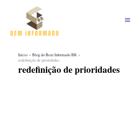
Ir
para
o
conteúdo
Início
Blog do Bem Informado BR
redefinição de prioridades
redefinição de prioridades