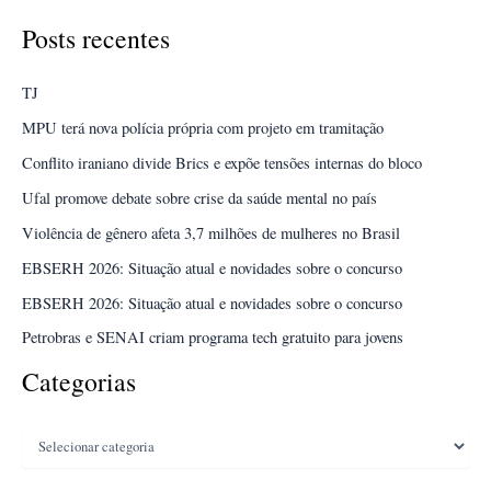
Geração
Veja Mais »
Posts recentes
Z
foca
no
sucesso
TJ
e
redefinindo
prioridades
MPU terá nova polícia própria com projeto em tramitação
de
carreira
Conflito iraniano divide Brics e expõe tensões internas do bloco
Ufal promove debate sobre crise da saúde mental no país
Violência de gênero afeta 3,7 milhões de mulheres no Brasil
EBSERH 2026: Situação atual e novidades sobre o concurso
EBSERH 2026: Situação atual e novidades sobre o concurso
Petrobras e SENAI criam programa tech gratuito para jovens
Categorias
Categorias