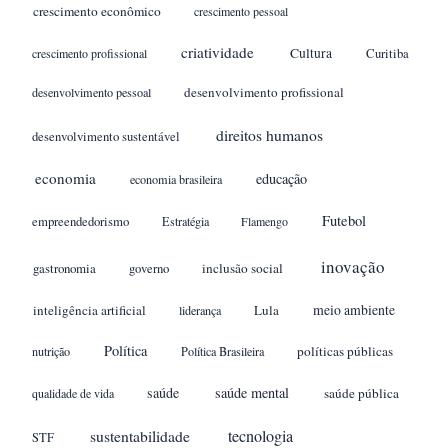
crescimento econômico
crescimento pessoal
criatividade
Cultura
crescimento profissional
Curitiba
desenvolvimento profissional
desenvolvimento pessoal
direitos humanos
desenvolvimento sustentável
economia
educação
economia brasileira
Futebol
empreendedorismo
Estratégia
Flamengo
inovação
gastronomia
inclusão social
governo
meio ambiente
inteligência artificial
Lula
liderança
Política
políticas públicas
nutrição
Política Brasileira
saúde
saúde mental
saúde pública
qualidade de vida
sustentabilidade
tecnologia
STF