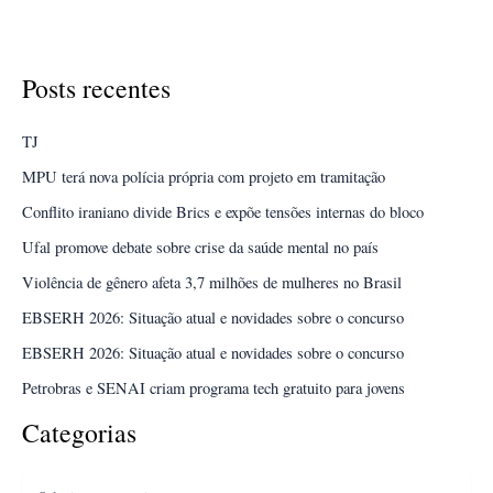
Vitória. O evento promete reunir mentes
Festival
Veja Mais »
Posts recentes
de
Invenção
e
Criatividade
TJ
chega
à
Ufes;
MPU terá nova polícia própria com projeto em tramitação
inscrições
abertas
Conflito iraniano divide Brics e expõe tensões internas do bloco
Ufal promove debate sobre crise da saúde mental no país
Violência de gênero afeta 3,7 milhões de mulheres no Brasil
EBSERH 2026: Situação atual e novidades sobre o concurso
EBSERH 2026: Situação atual e novidades sobre o concurso
Petrobras e SENAI criam programa tech gratuito para jovens
Categorias
Categorias