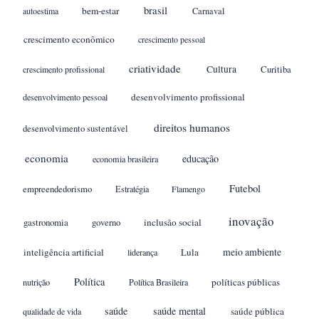
brasil
bem-estar
autoestima
Carnaval
crescimento econômico
crescimento pessoal
criatividade
Cultura
crescimento profissional
Curitiba
desenvolvimento profissional
desenvolvimento pessoal
direitos humanos
desenvolvimento sustentável
economia
educação
economia brasileira
Futebol
empreendedorismo
Estratégia
Flamengo
inovação
gastronomia
inclusão social
governo
meio ambiente
inteligência artificial
Lula
liderança
Política
políticas públicas
nutrição
Política Brasileira
saúde
saúde mental
saúde pública
qualidade de vida