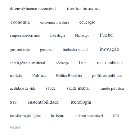
direitos humanos
desenvolvimento sustentável
economia
educação
economia brasileira
Futebol
empreendedorismo
Estratégia
Flamengo
inovação
gastronomia
inclusão social
governo
meio ambiente
inteligência artificial
Lula
liderança
Política
políticas públicas
nutrição
Política Brasileira
saúde
saúde mental
saúde pública
qualidade de vida
sustentabilidade
tecnologia
STF
turismo
transformação digital
turismo sustentável
Ufal
viagem