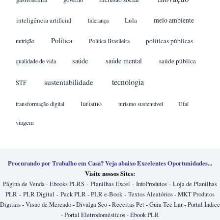
meio ambiente
inteligência artificial
Lula
liderança
Política
políticas públicas
nutrição
Política Brasileira
saúde
saúde mental
saúde pública
qualidade de vida
sustentabilidade
tecnologia
STF
turismo
transformação digital
turismo sustentável
Ufal
viagem
Procurando por Trabalho em Casa? Veja abaixo Excelentes Oportunidades...
Visite nossos Sites:
Página de Venda
-
Ebooks PLRS
-
Planilhas Excel
-
InfoProdutos
-
Loja de Planilhas
PLR
-
PLR Digital
-
Pack PLR
-
PLR e-Book
-
Textos Aleatórios
-
MKT Produtos
Digitais
-
Visão de Mercado
-
Divulga Seo
-
Receitas Pet
-
Guia Tec Lar
-
Portal Índice
-
Portal Eletrodomésticos
-
Ebook PLR