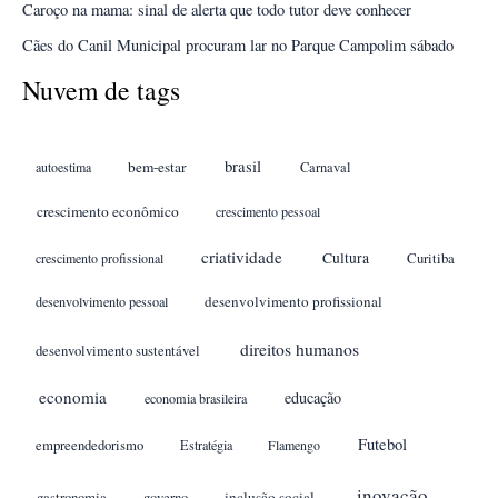
Caroço na mama: sinal de alerta que todo tutor deve conhecer
Cães do Canil Municipal procuram lar no Parque Campolim sábado
Nuvem de tags
brasil
bem-estar
autoestima
Carnaval
crescimento econômico
crescimento pessoal
criatividade
Cultura
crescimento profissional
Curitiba
desenvolvimento profissional
desenvolvimento pessoal
direitos humanos
desenvolvimento sustentável
economia
educação
economia brasileira
Futebol
empreendedorismo
Estratégia
Flamengo
inovação
gastronomia
inclusão social
governo