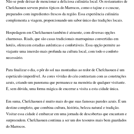
Não se pode deixar de mencionar a deliciosa culinária local. Os restaurantes de
Chefchaouen servem pratos típicos do Marrocos, como o tajine e o cuscuz,
preparados com ingredientes frescos da região. Essa experiência culinária
complementa a viagem, proporcionando um sabor único das tradições locais.
Hospedagem em Chefchaouen também é atraente, com diversas opções
charmosas. Riads, que são casas tradicionais marroquinas convertidas em
hotéis, oferecem estadias autênticas e confortáveis. Essa opção permite ao
viajante uma imersão mais profunda na cultura local, com todo o conforto
necessário.
Para finalizar o dia, o pôr do sol nas montanhas ao redor de Chefchaouen é um
espetáculo imperdível. As cores vívidas do céu contrastam com as construções
azuis, criando um panorama que permanece na memória de qualquer visitante.
É, sem dúvida, uma forma mágica de encerrar a visita a esta cidade única.
Em suma, Chefchaouen é muito mais do que suas famosas paredes azuis. É um
destino completo, que combina cultura, história, beleza natural e tradição.
Visitar essa cidade é embarcar em uma jornada de descobertas que encantam e
surpreendem. Chefchaouen continua a ser um dos tesouros mais bem guardados
do Marrocos.