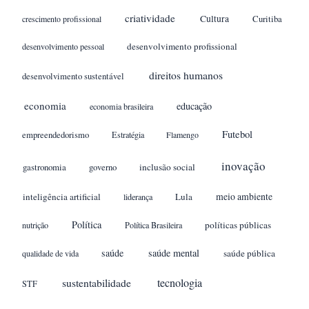
criatividade
Cultura
crescimento profissional
Curitiba
desenvolvimento profissional
desenvolvimento pessoal
direitos humanos
desenvolvimento sustentável
economia
educação
economia brasileira
Futebol
empreendedorismo
Estratégia
Flamengo
inovação
gastronomia
inclusão social
governo
meio ambiente
inteligência artificial
Lula
liderança
Política
políticas públicas
nutrição
Política Brasileira
saúde
saúde mental
saúde pública
qualidade de vida
sustentabilidade
tecnologia
STF