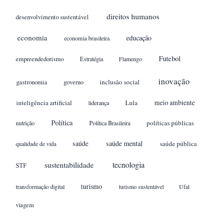
direitos humanos
desenvolvimento sustentável
economia
educação
economia brasileira
Futebol
empreendedorismo
Estratégia
Flamengo
inovação
gastronomia
inclusão social
governo
meio ambiente
inteligência artificial
Lula
liderança
Política
políticas públicas
nutrição
Política Brasileira
saúde
saúde mental
saúde pública
qualidade de vida
sustentabilidade
tecnologia
STF
turismo
transformação digital
turismo sustentável
Ufal
viagem