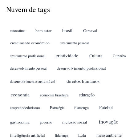
Nuvem de tags
brasil
bem-estar
autoestima
Carnaval
crescimento econômico
crescimento pessoal
criatividade
Cultura
crescimento profissional
Curitiba
desenvolvimento profissional
desenvolvimento pessoal
direitos humanos
desenvolvimento sustentável
economia
educação
economia brasileira
Futebol
empreendedorismo
Estratégia
Flamengo
inovação
gastronomia
inclusão social
governo
meio ambiente
inteligência artificial
Lula
liderança