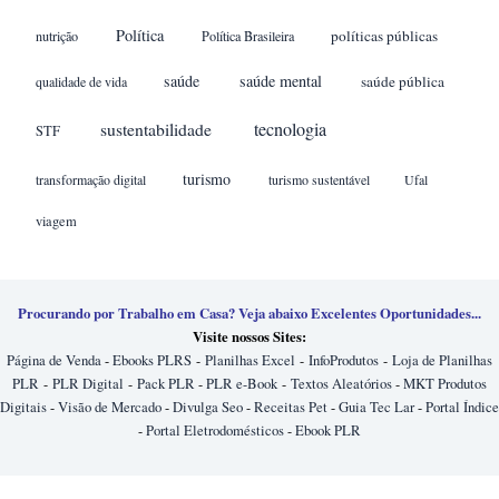
Política
políticas públicas
nutrição
Política Brasileira
saúde
saúde mental
saúde pública
qualidade de vida
sustentabilidade
tecnologia
STF
turismo
transformação digital
turismo sustentável
Ufal
viagem
Procurando por Trabalho em Casa? Veja abaixo Excelentes Oportunidades...
Visite nossos Sites:
Página de Venda
-
Ebooks PLRS
-
Planilhas Excel
-
InfoProdutos
-
Loja de Planilhas
PLR
-
PLR Digital
-
Pack PLR
-
PLR e-Book
-
Textos Aleatórios
-
MKT Produtos
Digitais
-
Visão de Mercado
-
Divulga Seo
-
Receitas Pet
-
Guia Tec Lar
-
Portal Índice
-
Portal Eletrodomésticos
-
Ebook PLR