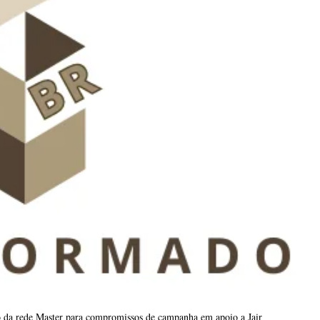
io da rede Master para compromissos de campanha em apoio a Jair