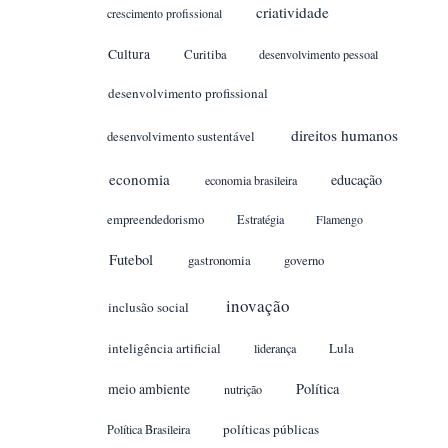
criatividade
crescimento profissional
Cultura
Curitiba
desenvolvimento pessoal
desenvolvimento profissional
direitos humanos
desenvolvimento sustentável
economia
educação
economia brasileira
empreendedorismo
Estratégia
Flamengo
Futebol
gastronomia
governo
inovação
inclusão social
inteligência artificial
Lula
liderança
meio ambiente
Política
nutrição
políticas públicas
Política Brasileira