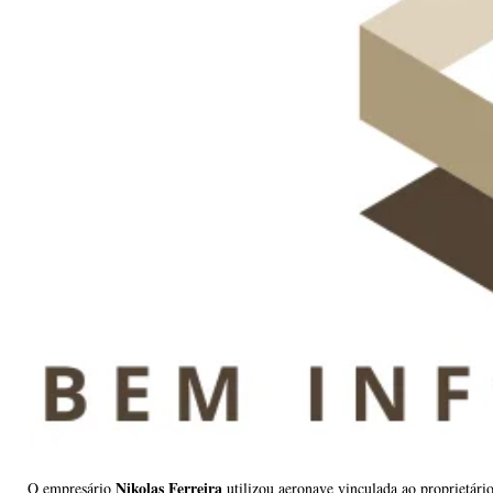
Nikolas Ferreira
O empresário
utilizou aeronave vinculada ao proprietár