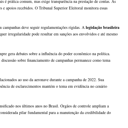
ais é prática comum, mas exige transparência na prestação de contas. As
ões e apoios recebidos. O Tribunal Superior Eleitoral monitora essas
legislação brasileira
 em campanhas deve seguir regulamentações rígidas. A
alquer irregularidade pode resultar em sanções aos envolvidos e até mesmo
mpre gera debates sobre a influência do poder econômico na política.
. A discussão sobre financiamento de campanhas permanece como tema
elacionados ao uso da aeronave durante a campanha de 2022. Sua
usência de esclarecimentos mantém o tema em evidência no cenário
ensificado nos últimos anos no Brasil. Órgãos de controle ampliam a
 é considerada pilar fundamental para a manutenção da credibilidade do