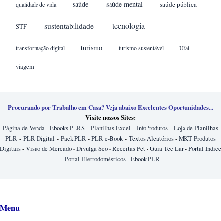
saúde
saúde mental
saúde pública
qualidade de vida
sustentabilidade
tecnologia
STF
turismo
transformação digital
turismo sustentável
Ufal
viagem
Procurando por Trabalho em Casa? Veja abaixo Excelentes Oportunidades...
Visite nossos Sites:
Página de Venda
-
Ebooks PLRS
-
Planilhas Excel
-
InfoProdutos
-
Loja de Planilhas
PLR
-
PLR Digital
-
Pack PLR
-
PLR e-Book
-
Textos Aleatórios
-
MKT Produtos
Digitais
-
Visão de Mercado
-
Divulga Seo
-
Receitas Pet
-
Guia Tec Lar
-
Portal Índice
-
Portal Eletrodomésticos
-
Ebook PLR
Menu