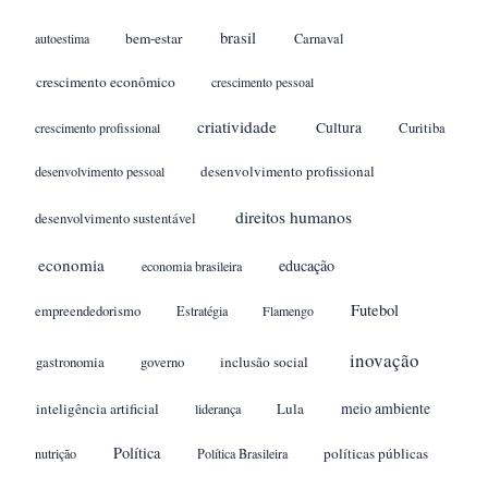
brasil
bem-estar
autoestima
Carnaval
crescimento econômico
crescimento pessoal
criatividade
Cultura
crescimento profissional
Curitiba
desenvolvimento profissional
desenvolvimento pessoal
direitos humanos
desenvolvimento sustentável
economia
educação
economia brasileira
Futebol
empreendedorismo
Estratégia
Flamengo
inovação
gastronomia
inclusão social
governo
meio ambiente
inteligência artificial
Lula
liderança
Política
políticas públicas
nutrição
Política Brasileira