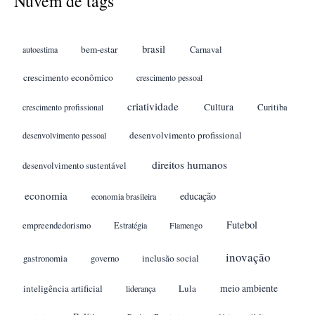
Nuvem de tags
brasil
bem-estar
autoestima
Carnaval
crescimento econômico
crescimento pessoal
criatividade
Cultura
crescimento profissional
Curitiba
desenvolvimento profissional
desenvolvimento pessoal
direitos humanos
desenvolvimento sustentável
economia
educação
economia brasileira
Futebol
empreendedorismo
Estratégia
Flamengo
inovação
gastronomia
inclusão social
governo
meio ambiente
inteligência artificial
Lula
liderança