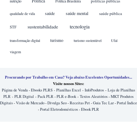
Política
políticas públicas
nutrição
Política Brasileira
saúde
saúde mental
saúde pública
qualidade de vida
sustentabilidade
tecnologia
STF
turismo
transformação digital
turismo sustentável
Ufal
viagem
Procurando por Trabalho em Casa? Veja abaixo Excelentes Oportunidades...
Visite nossos Sites:
Página de Venda
-
Ebooks PLRS
-
Planilhas Excel
-
InfoProdutos
-
Loja de Planilhas
PLR
-
PLR Digital
-
Pack PLR
-
PLR e-Book
-
Textos Aleatórios
-
MKT Produtos
Digitais
-
Visão de Mercado
-
Divulga Seo
-
Receitas Pet
-
Guia Tec Lar
-
Portal Índice
-
Portal Eletrodomésticos
-
Ebook PLR